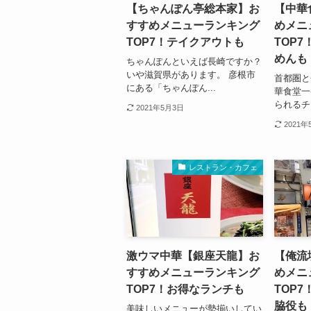
【ちゃんぽん亭総本家】お
【中華
すすめメニューランキング
めメニ
TOP7！テイクアウトも
TOP
めんも
ちゃんぽんといえば長崎ですか？
いや滋賀県があります。 彦根市
首都圏と
にある「ちゃんぽん...
華食堂一
られるチ
2021年5月3日
2021年
レストラン・カフェ
激ウマ中華【銀座天龍】お
【俺流
すすめメニューランキング
めメニ
TOP7！お得なランチも
TOP
脇役も
美味しいメニューが勢揃いしてい