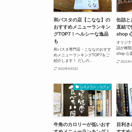
和パスタの店【こなな】の
缶詰と
おすすめメニューランキン
直結で便
グTOP7！ヘルシーな逸品
shop
も
オリジナ
詰が種類豊
和パスタ専門店・こななのおすす
shop 心
めメニューランキングTOP7をご
紹介します！ だしの...
2021年
2022年8月5日
レストラン・カフェ
牛角のカロリーが低いおす
目利き
すめメニューランキング！
すすめ