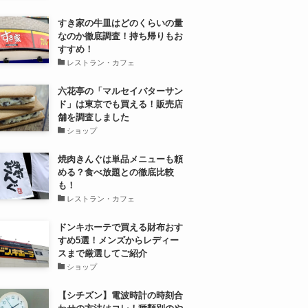
すき家の牛皿はどのくらいの量
なのか徹底調査！持ち帰りもお
すすめ！
レストラン・カフェ
六花亭の「マルセイバターサン
ド」は東京でも買える！販売店
舗を調査しました
ショップ
焼肉きんぐは単品メニューも頼
める？食べ放題との徹底比較
も！
レストラン・カフェ
ドンキホーテで買える財布おす
すめ5選！メンズからレディー
スまで厳選してご紹介
ショップ
【シチズン】電波時計の時刻合