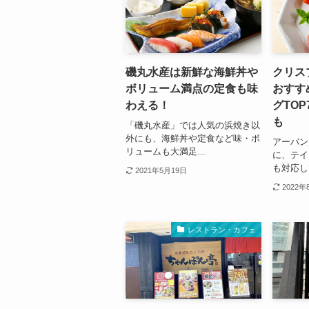
磯丸水産は新鮮な海鮮丼や
クリス
ボリューム満点の定食も味
おすす
わえる！
グTO
も
「磯丸水産」では人気の浜焼き以
外にも、海鮮丼や定食など味・ボ
アーバン
リュームも大満足...
に、テイ
も対応し
2021年5月19日
2022年
レストラン・カフェ