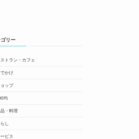
テゴリー
レストラン・カフェ
おでかけ
ショップ
00均
食品・料理
くらし
サービス