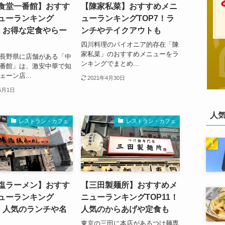
食堂一番館】おすす
【陳家私菜】おすすめメニ
ューランキング
ューランキングTOP7！ラ
7！お得な定食やらー
ンチやテイクアウトも
四川料理のパイオニア的存在「陳
家私菜」のおすすめメニューをラ
長野県に店舗がある「中
ンキングでまとめ...
番館」は、激安中華で知
ェーン店...
2021年4月30日
5月1日
人
レストラン・カフェ
レストラン・カフェ
塩ラーメン】おすす
【三田製麺所】おすすめメ
ューランキング
ニューランキングTOP11！
7！人気のランチや名
人気のからあげや定食も
東京の三田に本店があるつけ麺専