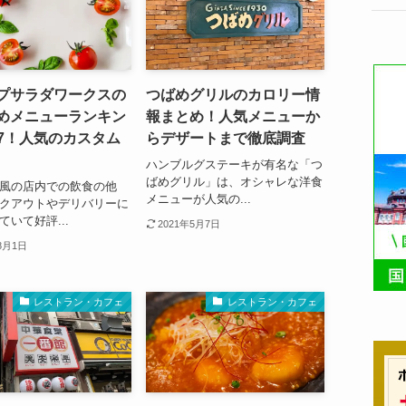
プサラダワークスの
つばめグリルのカロリー情
めメニューランキン
報まとめ！人気メニューか
P7！人気のカスタム
らデザートまで徹底調査
ハンブルグステーキが有名な「つ
ばめグリル」は、オシャレな洋食
風の店内での飲食の他
メニューが人気の...
クアウトやデリバリーに
ていて好評...
2021年5月7日
8月1日
レストラン・カフェ
レストラン・カフェ