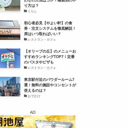
わせの方法はコレ！種類別のや
り方は？
くらし
初心者必見【やよい軒】の食
券・注文システムを徹底解説！
席はいつ取ればいい？
レストラン・カフェ
【オリーブの丘】のメニューお
すすめランキングTOP7！定番
のパスタやピザも
レストラン・カフェ
東京駅付近のパウダールーム7
選！無料の施設やコンセントが
使えるのは？
おでかけ
AD