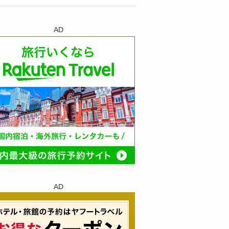
AD
AD