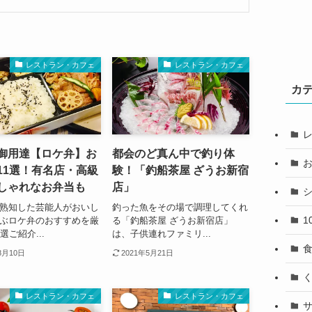
レストラン・カフェ
レストラン・カフェ
カ
御用達【ロケ弁】お
都会のど真ん中で釣り体
11選！有名店・高級
験！「釣船茶屋 ざうお新宿
しゃれなお弁当も
店」
熟知した芸能人がおいし
釣った魚をその場で調理してくれ
1
ぶロケ弁のおすすめを厳
る「釣船茶屋 ざうお新宿店」
選ご紹介...
は、子供連れファミリ...
8月10日
2021年5月21日
レストラン・カフェ
レストラン・カフェ