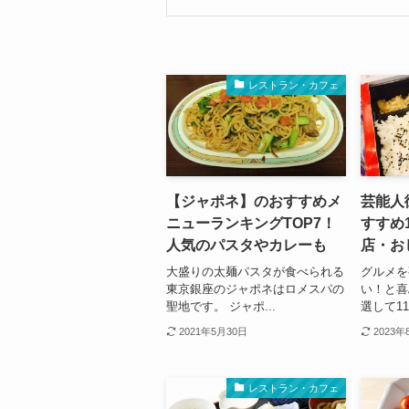
レストラン・カフェ
【ジャポネ】のおすすめメ
芸能人
ニューランキングTOP7！
すすめ
人気のパスタやカレーも
店・お
大盛りの太麺パスタが食べられる
グルメを
東京銀座のジャポネはロメスパの
い！と喜
聖地です。 ジャポ...
選して11
2021年5月30日
2023年
レストラン・カフェ