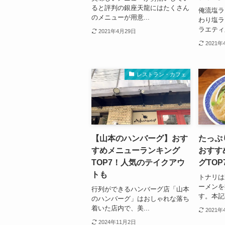
ると評判の銀座天龍にはたくさん
俺流塩ラ
のメニューが用意...
わり塩ラ
ラエティ
2021年4月29日
2021年
レストラン・カフェ
【山本のハンバーグ】おす
たっぷ
すめメニューランキング
おすす
TOP7！人気のテイクアウ
グTO
トも
トナリは
ーメンを
行列ができるハンバーグ店「山本
す。本記
のハンバーグ」はおしゃれな落ち
着いた店内で、美...
2021年
2024年11月2日