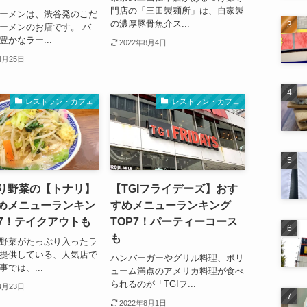
門店の「三田製麺所」は、自家製
ーメンは、渋谷発のこだ
の濃厚豚骨魚介ス...
ーメンのお店です。 バ
豊かなラー...
2022年8月4日
4月25日
レストラン・カフェ
レストラン・カフェ
り野菜の【トナリ】
【TGIフライデーズ】おす
めメニューランキン
すめメニューランキング
P7！テイクアウトも
TOP7！パーティーコース
も
野菜がたっぷり入ったラ
提供している、人気店で
ハンバーガーやグリル料理、ボリ
事では、...
ューム満点のアメリカ料理が食べ
られるのが「TGIフ...
4月23日
2022年8月1日