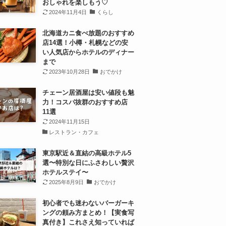
おしゃれを楽しもう♡
2024年11月4日
くらし
北海道カニ食べ放題のおすすめ
店14選！小樽・札幌などの安
い人気店からホテルのディナー
まで
2023年10月28日
おでかけ
チェーン居酒屋は安い値段も魅
力！コスパ抜群のおすすめ店
11選
2024年11月15日
レストラン・カフェ
東京駅近＆直結の高級ホテル5
選〜特別な日にふさわしい贅沢
ホテルステイ〜
2025年8月9日
おでかけ
初心者でも迷わないバーガーキ
ングの頼み方まとめ！【実食写
真付き】これさえ知っていれば