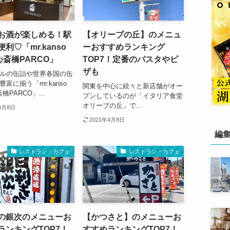
お酒が楽しめる！駅
【オリーブの丘】のメニュ
利♡「mr.kanso
ーおすすめランキング
 心斎橋PARCO」
TOP7！定番のパスタやピ
ザも
ルの缶詰や世界各国の缶
富に揃う「mr.kanso
関東を中心に続々と新店舗がオー
斎橋PARCO」...
プンしているのが「イタリア食堂
オリーブの丘」で...
4月8日
2021年4月8日
編
レストラン・カフェ
レストラン・カフェ
の銀次のメニューお
【かつさと】のメニューお
ランキングTOP7！
すすめランキングTOP7！