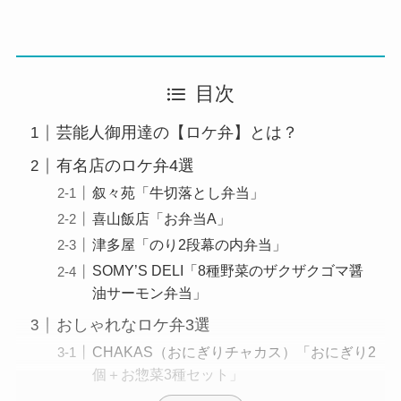
目次
芸能人御用達の【ロケ弁】とは？
有名店のロケ弁4選
叙々苑「牛切落とし弁当」
喜山飯店「お弁当A」
津多屋「のり2段幕の内弁当」
SOMY’S DELI「8種野菜のザクザクゴマ醤
油サーモン弁当」
おしゃれなロケ弁3選
CHAKAS（おにぎりチャカス）「おにぎり2
個＋お惣菜3種セット」