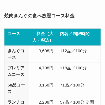
焼肉きんぐの食べ放題コース料金
コース
料金（大
内容／制限時間
人・税込）
きんぐコ
3,608円
112品／100分
ース
プレミア
4,708円
118品／100分
ムコース
58品コー
3,168円
71品／100分
ス
ランチコ
2,288円
57品／100分 ※開