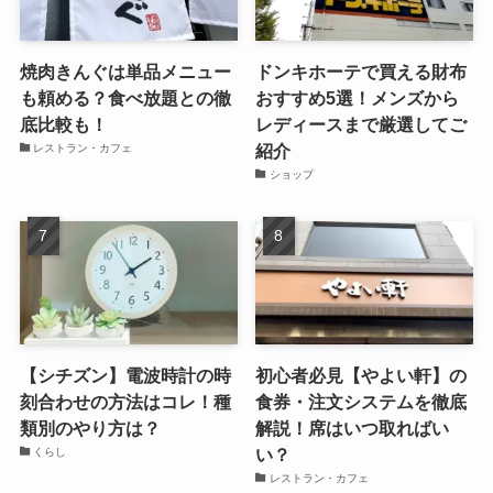
焼肉きんぐは単品メニュー
ドンキホーテで買える財布
も頼める？食べ放題との徹
おすすめ5選！メンズから
底比較も！
レディースまで厳選してご
紹介
レストラン・カフェ
ショップ
【シチズン】電波時計の時
初心者必見【やよい軒】の
刻合わせの方法はコレ！種
食券・注文システムを徹底
類別のやり方は？
解説！席はいつ取ればい
い？
くらし
レストラン・カフェ