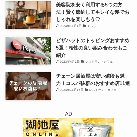
美容院を安く利用する5つの方
法！賢く節約してキレイな髪でお
しゃれを楽しもう♡
2024年11月4日
くらし
ピザハットのトッピングおすすめ
5選！相性の良い組み合わせもご
紹介
2023年4月1日
レストラン・カフェ
チェーン居酒屋は安い値段も魅
力！コスパ抜群のおすすめ店11選
2024年11月15日
レストラン・カフェ
AD