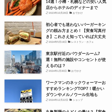
14選！小樽・札幌などの安い人気
店からホテルのディナーまで
2023年10月28日
おでかけ
初心者でも迷わないバーガーキン
グの頼み方まとめ！【実食写真付
き】これさえ知っていれば大丈夫
2024年5月19日
レストラン・カフェ
東京駅付近のパウダールーム7
選！無料の施設やコンセントが使
えるのは？
2024年1月30日
おでかけ
ワークマンのネックウォーマーお
すすめランキングTOP7！暖かい
ダウンやメルノウール生地も
2024年12月22日
ショップ
丸亀製麺のうどんの量は？【実食