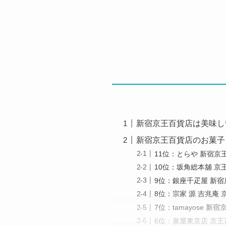
新宿京王百貨店は美味し
新宿京王百貨店のお菓子
11位：とらや 新宿京
10位：坂角総本舖 京
9位：銀座千疋屋 新宿
8位：宗家 源 吉兆庵 
7位：tamayose 新宿
6位：泉屋東京店 京