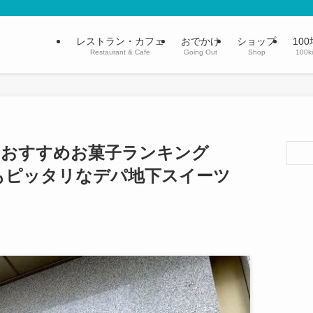
レストラン・カフェ
おでかけ
ショップ
100
Restaurant & Cafe
Going Out
Shop
100k
るおすすめお菓子ランキング
にもピッタリなデパ地下スイーツ