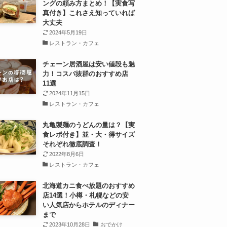
ングの頼み方まとめ！【実食写
真付き】これさえ知っていれば
大丈夫
2024年5月19日
レストラン・カフェ
チェーン居酒屋は安い値段も魅
力！コスパ抜群のおすすめ店
11選
2024年11月15日
レストラン・カフェ
丸亀製麺のうどんの量は？【実
食レポ付き】並・大・得サイズ
それぞれ徹底調査！
2022年8月6日
レストラン・カフェ
北海道カニ食べ放題のおすすめ
店14選！小樽・札幌などの安
い人気店からホテルのディナー
まで
2023年10月28日
おでかけ