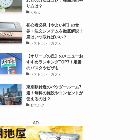
わせの方法はコレ！種類別のや
り方は？
くらし
初心者必見【やよい軒】の食
券・注文システムを徹底解説！
席はいつ取ればいい？
レストラン・カフェ
【オリーブの丘】のメニューお
すすめランキングTOP7！定番
のパスタやピザも
レストラン・カフェ
東京駅付近のパウダールーム7
選！無料の施設やコンセントが
使えるのは？
おでかけ
AD