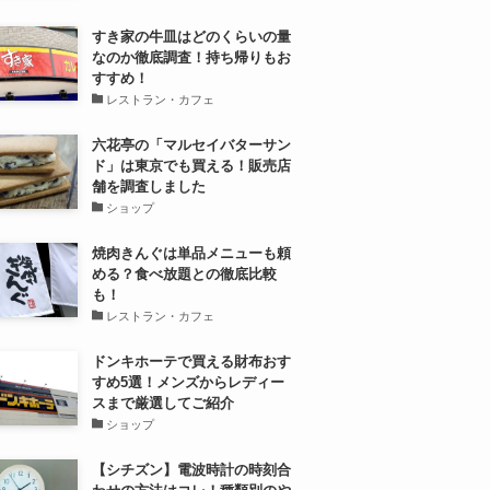
すき家の牛皿はどのくらいの量
なのか徹底調査！持ち帰りもお
すすめ！
レストラン・カフェ
六花亭の「マルセイバターサン
ド」は東京でも買える！販売店
舗を調査しました
ショップ
焼肉きんぐは単品メニューも頼
める？食べ放題との徹底比較
も！
レストラン・カフェ
ドンキホーテで買える財布おす
すめ5選！メンズからレディー
スまで厳選してご紹介
ショップ
【シチズン】電波時計の時刻合