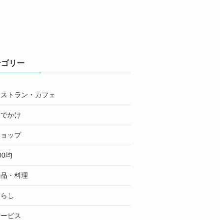
テゴリー
レストラン・カフェ
おでかけ
ショップ
00均
食品・料理
くらし
サービス