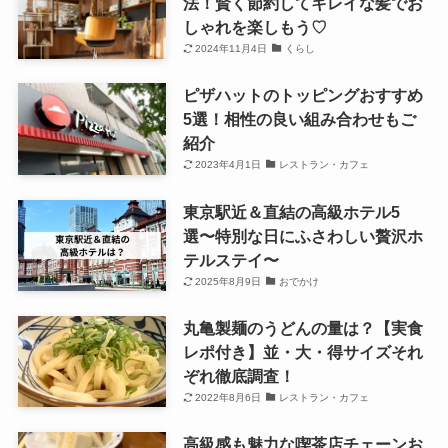
法！賢く節約してキレイな髪でお
しゃれを楽しもう♡
2024年11月4日
くらし
ピザハットのトッピングおすすめ
5選！相性の良い組み合わせもご
紹介
2023年4月1日
レストラン・カフェ
東京駅近＆直結の高級ホテル5
選〜特別な日にふさわしい贅沢ホ
テルステイ〜
2025年8月9日
おでかけ
丸亀製麺のうどんの量は？【実食
レポ付き】並・大・得サイズそれ
ぞれ徹底調査！
2022年8月6日
レストラン・カフェ
高級感も魅力な喫茶店チェーンお