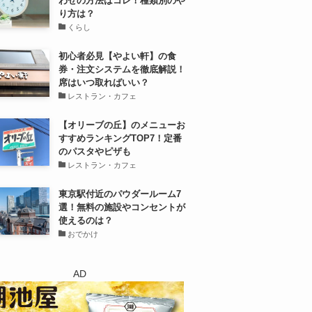
わせの方法はコレ！種類別のや
り方は？
くらし
初心者必見【やよい軒】の食
券・注文システムを徹底解説！
席はいつ取ればいい？
レストラン・カフェ
【オリーブの丘】のメニューお
すすめランキングTOP7！定番
のパスタやピザも
レストラン・カフェ
東京駅付近のパウダールーム7
選！無料の施設やコンセントが
使えるのは？
おでかけ
AD