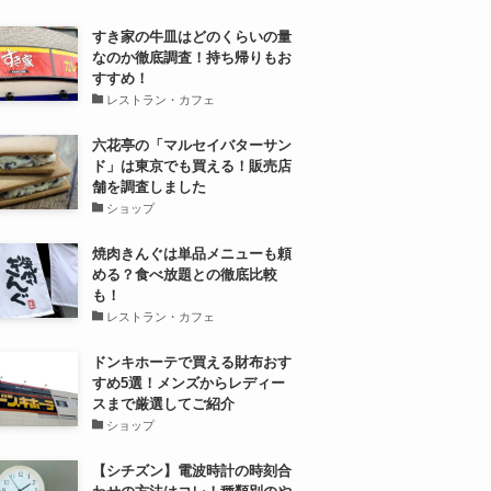
すき家の牛皿はどのくらいの量
なのか徹底調査！持ち帰りもお
すすめ！
レストラン・カフェ
六花亭の「マルセイバターサン
ド」は東京でも買える！販売店
舗を調査しました
ショップ
焼肉きんぐは単品メニューも頼
める？食べ放題との徹底比較
も！
レストラン・カフェ
ドンキホーテで買える財布おす
すめ5選！メンズからレディー
スまで厳選してご紹介
ショップ
【シチズン】電波時計の時刻合