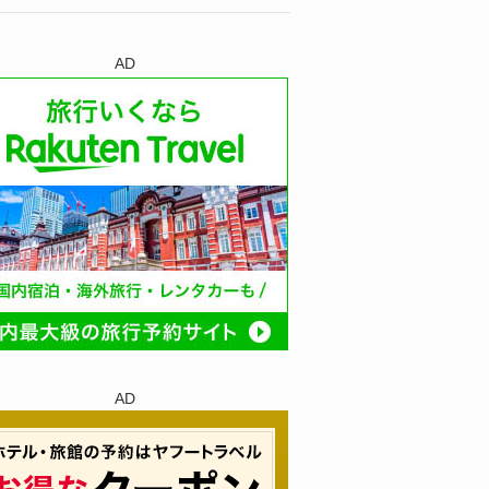
AD
AD