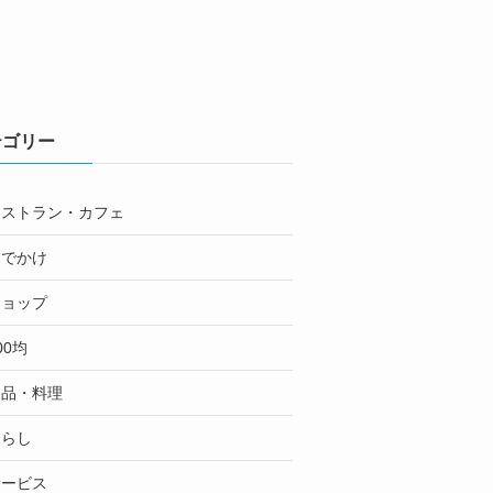
テゴリー
レストラン・カフェ
おでかけ
ショップ
00均
食品・料理
くらし
サービス