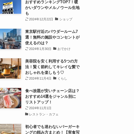
おすすめランキングTOP7！暖
かいダウンやメルノウール生地
も
2024年12月22日
ショップ
東京駅付近のパウダールーム7
選！無料の施設やコンセントが
使えるのは？
2024年1月30日
おでかけ
美容院を安く利用する5つの方
法！賢く節約してキレイな髪で
おしゃれを楽しもう♡
2024年11月4日
くらし
食べ放題が安いチェーン店は？
おすすめ14選をジャンル別に
リストアップ！
2024年11月1日
レストラン・カフェ
初心者でも迷わないバーガーキ
ングの頼み方まとめ！【実食写