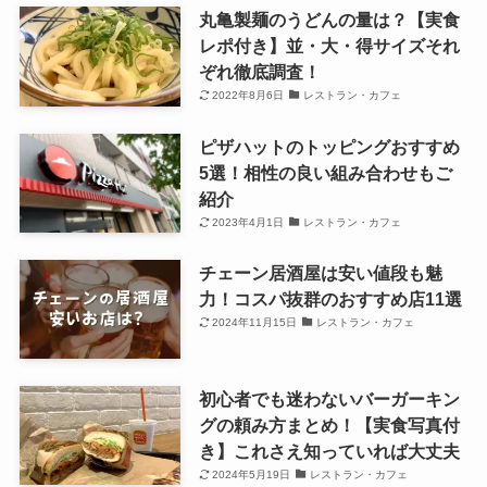
丸亀製麺のうどんの量は？【実食
レポ付き】並・大・得サイズそれ
ぞれ徹底調査！
2022年8月6日
レストラン・カフェ
ピザハットのトッピングおすすめ
5選！相性の良い組み合わせもご
紹介
2023年4月1日
レストラン・カフェ
チェーン居酒屋は安い値段も魅
力！コスパ抜群のおすすめ店11選
2024年11月15日
レストラン・カフェ
初心者でも迷わないバーガーキン
グの頼み方まとめ！【実食写真付
き】これさえ知っていれば大丈夫
2024年5月19日
レストラン・カフェ