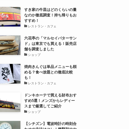
すき家の牛皿はどのくらいの量
なのか徹底調査！持ち帰りもお
すすめ！
レストラン・カフェ
六花亭の「マルセイバターサン
ド」は東京でも買える！販売店
舗を調査しました
ショップ
焼肉きんぐは単品メニューも頼
める？食べ放題との徹底比較
も！
レストラン・カフェ
ドンキホーテで買える財布おす
すめ5選！メンズからレディー
スまで厳選してご紹介
ショップ
【シチズン】電波時計の時刻合