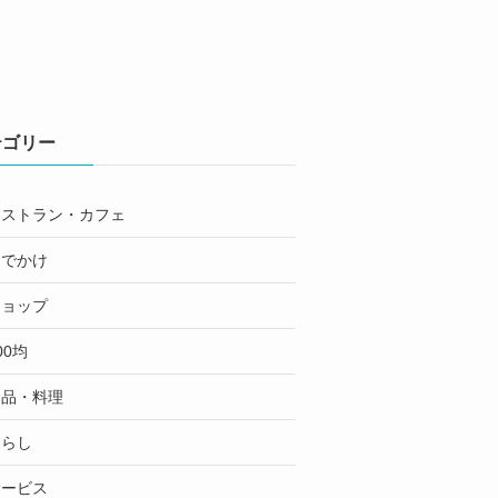
テゴリー
レストラン・カフェ
おでかけ
ショップ
00均
食品・料理
くらし
サービス