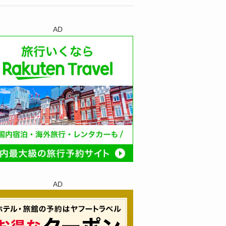
AD
AD