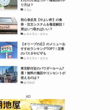
わせの方法はコレ！種類別のや
り方は？
くらし
初心者必見【やよい軒】の食
券・注文システムを徹底解説！
席はいつ取ればいい？
レストラン・カフェ
【オリーブの丘】のメニューお
すすめランキングTOP7！定番
のパスタやピザも
レストラン・カフェ
東京駅付近のパウダールーム7
選！無料の施設やコンセントが
使えるのは？
おでかけ
AD