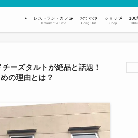
レストラン・カフェ
おでかけ
ショップ
100
Restaurant & Cafe
Going Out
Shop
100k
ドチーズタルトが絶品と話題！
すめの理由とは？