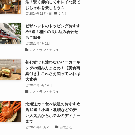
法！賢く節約してキレイな髪で
おしゃれを楽しもう♡
2024年11月4日
くらし
ピザハットのトッピングおすす
め5選！相性の良い組み合わせ
もご紹介
2023年4月1日
レストラン・カフェ
初心者でも迷わないバーガーキ
ングの頼み方まとめ！【実食写
真付き】これさえ知っていれば
大丈夫
2024年5月19日
レストラン・カフェ
北海道カニ食べ放題のおすすめ
店14選！小樽・札幌などの安
い人気店からホテルのディナー
まで
2023年10月28日
おでかけ