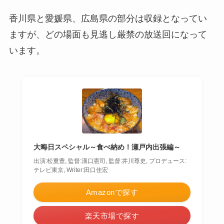
香川県と愛媛県、広島県の部分は収録となってい
ますが、どの場面も見逃し厳禁の放送回になって
います。
大晦日スペシャル～食べ納め！瀬戸内出張編～
出演:松重豊, 監督:溝口憲司, 監督:井川尊史, プロデュース:
テレビ東京, Writer:田口佳宏
Amazonで探す
楽天市場で探す