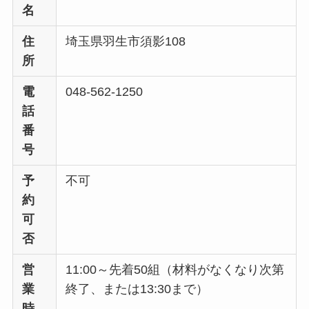
名
住
埼玉県羽生市須影108
所
電
048-562-1250
話
番
号
予
不可
約
可
否
営
11:00～先着50組（材料がなくなり次第
業
終了、または13:30まで）
時