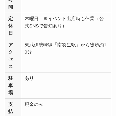
間
定
木曜日 ※イベント出店時も休業（公
休
式SNSで告知あり）
日
ア
東武伊勢崎線「南羽生駅」から徒歩約1
ク
0分
セ
ス
駐
あり
車
場
支
現金のみ
払