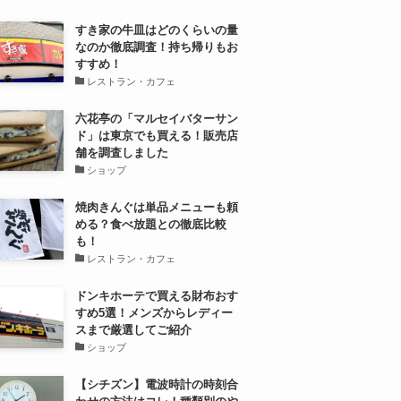
すき家の牛皿はどのくらいの量
なのか徹底調査！持ち帰りもお
すすめ！
レストラン・カフェ
六花亭の「マルセイバターサン
ド」は東京でも買える！販売店
舗を調査しました
ショップ
焼肉きんぐは単品メニューも頼
める？食べ放題との徹底比較
も！
レストラン・カフェ
ドンキホーテで買える財布おす
すめ5選！メンズからレディー
スまで厳選してご紹介
ショップ
【シチズン】電波時計の時刻合