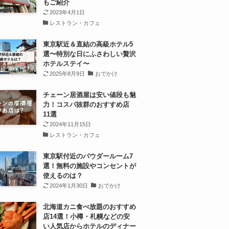
もご紹介
2023年4月1日
レストラン・カフェ
東京駅近＆直結の高級ホテル5
選〜特別な日にふさわしい贅沢
ホテルステイ〜
2025年8月9日
おでかけ
チェーン居酒屋は安い値段も魅
力！コスパ抜群のおすすめ店
11選
2024年11月15日
レストラン・カフェ
東京駅付近のパウダールーム7
選！無料の施設やコンセントが
使えるのは？
2024年1月30日
おでかけ
北海道カニ食べ放題のおすすめ
店14選！小樽・札幌などの安
い人気店からホテルのディナー