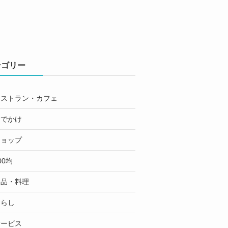
テゴリー
レストラン・カフェ
おでかけ
ショップ
00均
食品・料理
くらし
サービス