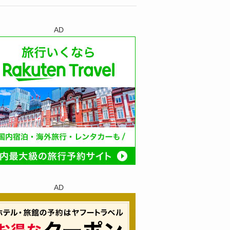
AD
AD