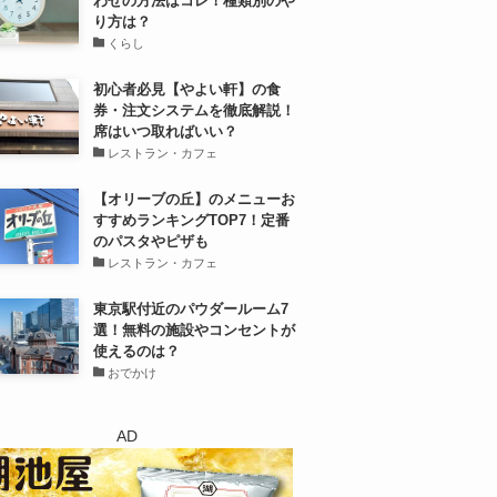
わせの方法はコレ！種類別のや
り方は？
くらし
初心者必見【やよい軒】の食
券・注文システムを徹底解説！
席はいつ取ればいい？
レストラン・カフェ
【オリーブの丘】のメニューお
すすめランキングTOP7！定番
のパスタやピザも
レストラン・カフェ
東京駅付近のパウダールーム7
選！無料の施設やコンセントが
使えるのは？
おでかけ
AD