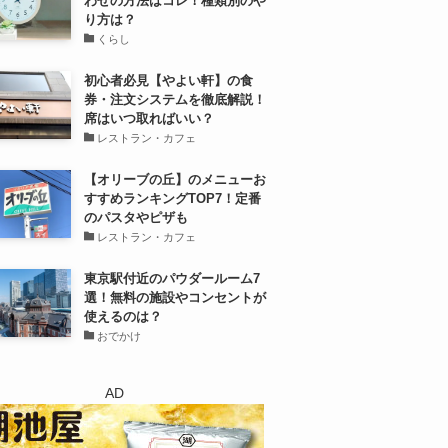
わせの方法はコレ！種類別のや
り方は？
くらし
初心者必見【やよい軒】の食
券・注文システムを徹底解説！
席はいつ取ればいい？
レストラン・カフェ
【オリーブの丘】のメニューお
すすめランキングTOP7！定番
のパスタやピザも
レストラン・カフェ
東京駅付近のパウダールーム7
選！無料の施設やコンセントが
使えるのは？
おでかけ
AD