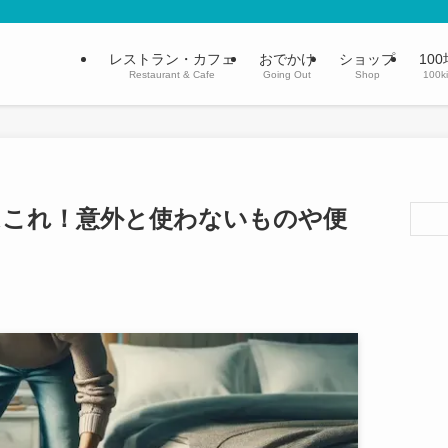
レストラン・カフェ
おでかけ
ショップ
100
Restaurant & Cafe
Going Out
Shop
100k
はこれ！意外と使わないものや便