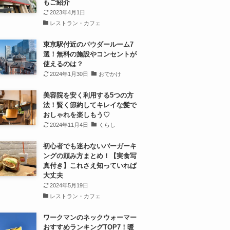
もご紹介
2023年4月1日
レストラン・カフェ
東京駅付近のパウダールーム7
選！無料の施設やコンセントが
使えるのは？
2024年1月30日
おでかけ
美容院を安く利用する5つの方
法！賢く節約してキレイな髪で
おしゃれを楽しもう♡
2024年11月4日
くらし
初心者でも迷わないバーガーキ
ングの頼み方まとめ！【実食写
真付き】これさえ知っていれば
大丈夫
2024年5月19日
レストラン・カフェ
ワークマンのネックウォーマー
おすすめランキングTOP7！暖