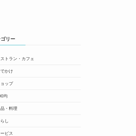
テゴリー
レストラン・カフェ
おでかけ
ショップ
00均
食品・料理
くらし
サービス