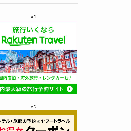
AD
AD