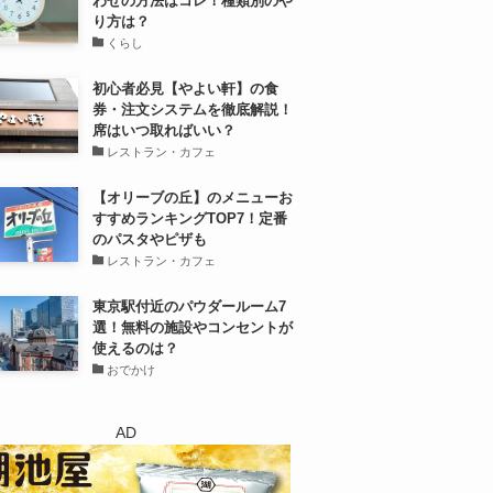
わせの方法はコレ！種類別のや
り方は？
くらし
初心者必見【やよい軒】の食
券・注文システムを徹底解説！
席はいつ取ればいい？
レストラン・カフェ
【オリーブの丘】のメニューお
すすめランキングTOP7！定番
のパスタやピザも
レストラン・カフェ
東京駅付近のパウダールーム7
選！無料の施設やコンセントが
使えるのは？
おでかけ
AD