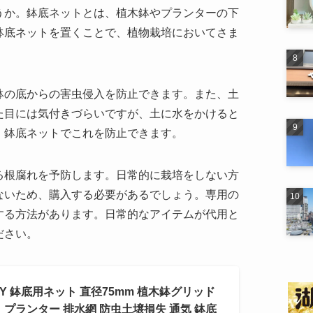
うか。鉢底ネットとは、植木鉢やプランターの下
鉢底ネットを置くことで、植物栽培においてさま
鉢の底からの害虫侵入を防止できます。また、土
た目には気付きづらいですが、土に水をかけると
、鉢底ネットでこれを防止できます。
る根腐れを予防します。日常的に栽培をしない方
ないため、購入する必要があるでしょう。専用の
する方法があります。日常的なアイテムが代用と
ださい。
NNY 鉢底用ネット 直径75mm 植木鉢グリッド
 プランター 排水網 防虫土壌損失 通気 鉢底