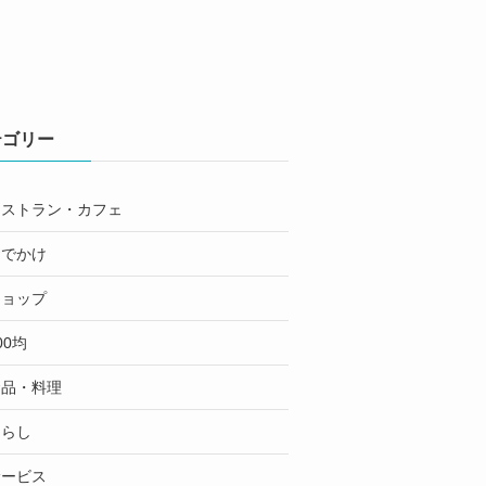
テゴリー
レストラン・カフェ
おでかけ
ショップ
00均
食品・料理
くらし
サービス