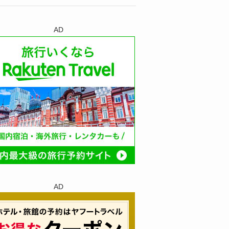
AD
AD