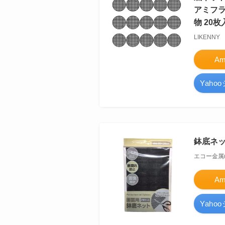
アミフラ
物 20枚入
LIKENNY
A
Yah
鉢底ネッ
エコー金属(Ek
A
Yah