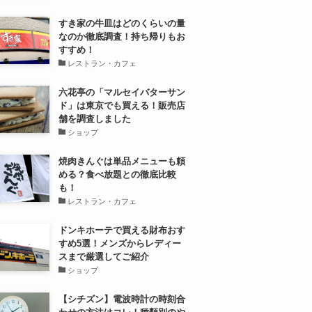
すき家の牛皿はどのくらいの量
なのか徹底調査！持ち帰りもお
すすめ！
レストラン・カフェ
六花亭の「マルセイバターサン
ド」は東京でも買える！販売店
舗を調査しました
ショップ
焼肉きんぐは単品メニューも頼
める？食べ放題との徹底比較
も！
レストラン・カフェ
ドンキホーテで買える財布おす
すめ5選！メンズからレディー
スまで厳選してご紹介
ショップ
【シチズン】電波時計の時刻合