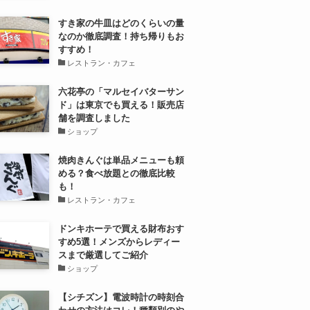
すき家の牛皿はどのくらいの量
なのか徹底調査！持ち帰りもお
すすめ！
レストラン・カフェ
六花亭の「マルセイバターサン
ド」は東京でも買える！販売店
舗を調査しました
ショップ
焼肉きんぐは単品メニューも頼
める？食べ放題との徹底比較
も！
レストラン・カフェ
ドンキホーテで買える財布おす
すめ5選！メンズからレディー
スまで厳選してご紹介
ショップ
【シチズン】電波時計の時刻合