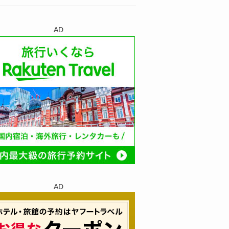
AD
AD