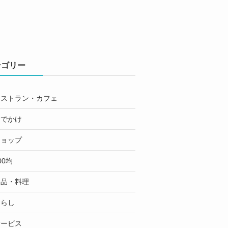
テゴリー
レストラン・カフェ
おでかけ
ショップ
00均
食品・料理
くらし
サービス