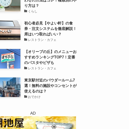
わせの方法はコレ！種類別のや
り方は？
くらし
初心者必見【やよい軒】の食
券・注文システムを徹底解説！
席はいつ取ればいい？
レストラン・カフェ
【オリーブの丘】のメニューお
すすめランキングTOP7！定番
のパスタやピザも
レストラン・カフェ
東京駅付近のパウダールーム7
選！無料の施設やコンセントが
使えるのは？
おでかけ
AD