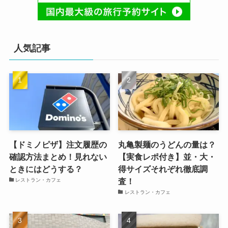
人気記事
【ドミノピザ】注文履歴の
丸亀製麺のうどんの量は？
確認方法まとめ！見れない
【実食レポ付き】並・大・
ときにはどうする？
得サイズそれぞれ徹底調
査！
レストラン・カフェ
レストラン・カフェ