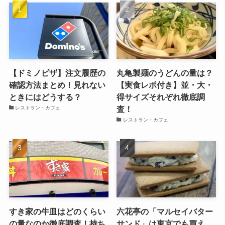
【ドミノピザ】注文履歴の
丸亀製麺のうどんの量は？
確認方法まとめ！見れない
【実食レポ付き】並・大・
ときにはどうする？
得サイズそれぞれ徹底調
査！
レストラン・カフェ
レストラン・カフェ
すき家の牛皿はどのくらい
六花亭の「マルセイバター
の量なのか徹底調査！持ち
サンド」は東京でも買え