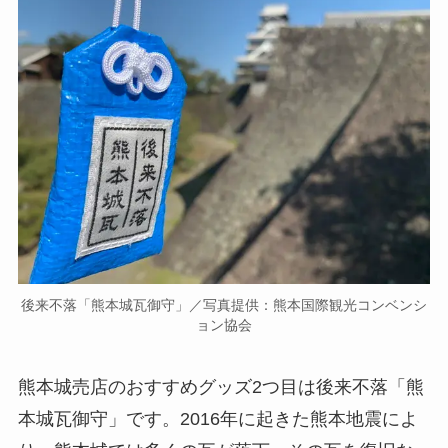
後来不落「熊本城瓦御守」／写真提供：熊本国際観光コンベンシ
ョン協会
熊本城売店のおすすめグッズ2つ目は後来不落「熊
本城瓦御守」です。2016年に起きた熊本地震によ