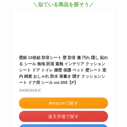
＼似ている商品を探そう／
壁紙 10枚組 防音シート 壁 防音 傷 汚れ 隠し 貼れ
る シール 無地 防湿 遮熱 インテリア クッション
シート ドア トイレ 腰壁 保護 ペット 壁シート 室
内 雑貨 おしゃれ 防水 落書き 隠す クッションシ
ート ドア用 シール int-559【P】
SHOESHOLIC
Amazonで探す
楽天市場で探す