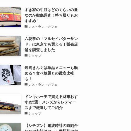
すき家の牛皿はどのくらいの量
なのか徹底調査！持ち帰りもお
すすめ！
レストラン・カフェ
六花亭の「マルセイバターサン
ド」は東京でも買える！販売店
舗を調査しました
ショップ
焼肉きんぐは単品メニューも頼
める？食べ放題との徹底比較
も！
レストラン・カフェ
ドンキホーテで買える財布おす
すめ5選！メンズからレディー
スまで厳選してご紹介
ショップ
【シチズン】電波時計の時刻合