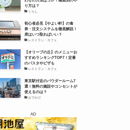
わせの方法はコレ！種類別のや
り方は？
くらし
初心者必見【やよい軒】の食
券・注文システムを徹底解説！
席はいつ取ればいい？
レストラン・カフェ
【オリーブの丘】のメニューお
すすめランキングTOP7！定番
のパスタやピザも
レストラン・カフェ
東京駅付近のパウダールーム7
選！無料の施設やコンセントが
使えるのは？
おでかけ
AD