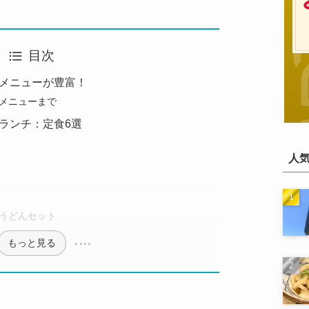
目次
メニューが豊富！
メニューまで
ランチ：定食6選
人
うどんセット
もっと見る