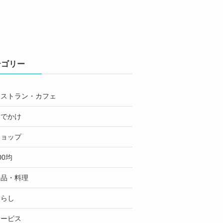
テゴリー
レストラン・カフェ
おでかけ
ショップ
00均
食品・料理
くらし
サービス