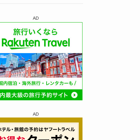
AD
AD