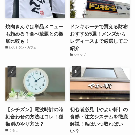
焼肉きんぐは単品メニュー
ドンキホーテで買える財布
も頼める？食べ放題との徹
おすすめ5選！メンズから
底比較も！
レディースまで厳選してご
紹介
レストラン・カフェ
ショップ
【シチズン】電波時計の時
初心者必見【やよい軒】の
刻合わせの方法はコレ！種
食券・注文システムを徹底
類別のやり方は？
解説！席はいつ取ればい
い？
くらし