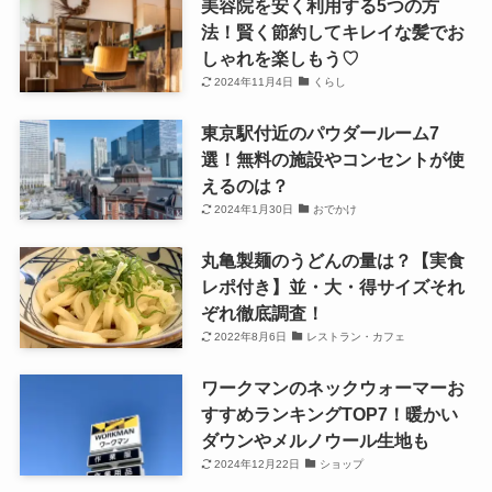
美容院を安く利用する5つの方
法！賢く節約してキレイな髪でお
しゃれを楽しもう♡
2024年11月4日
くらし
東京駅付近のパウダールーム7
選！無料の施設やコンセントが使
えるのは？
2024年1月30日
おでかけ
丸亀製麺のうどんの量は？【実食
レポ付き】並・大・得サイズそれ
ぞれ徹底調査！
2022年8月6日
レストラン・カフェ
ワークマンのネックウォーマーお
すすめランキングTOP7！暖かい
ダウンやメルノウール生地も
2024年12月22日
ショップ