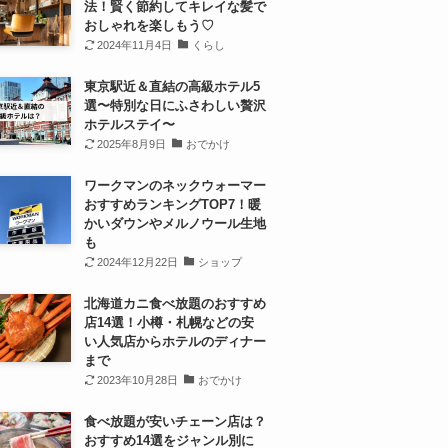
法！賢く節約してキレイな髪で
おしゃれを楽しもう♡
2024年11月4日
くらし
東京駅近＆直結の高級ホテル5
選〜特別な日にふさわしい贅沢
ホテルステイ〜
2025年8月9日
おでかけ
ワークマンのネックウォーマー
おすすめランキングTOP7！暖
かいダウンやメルノウール生地
も
2024年12月22日
ショップ
北海道カニ食べ放題のおすすめ
店14選！小樽・札幌などの安
い人気店からホテルのディナー
まで
2023年10月28日
おでかけ
食べ放題が安いチェーン店は？
おすすめ14選をジャンル別に