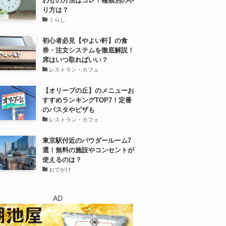
わせの方法はコレ！種類別のや
り方は？
くらし
初心者必見【やよい軒】の食
券・注文システムを徹底解説！
席はいつ取ればいい？
レストラン・カフェ
【オリーブの丘】のメニューお
すすめランキングTOP7！定番
のパスタやピザも
レストラン・カフェ
東京駅付近のパウダールーム7
選！無料の施設やコンセントが
使えるのは？
おでかけ
AD