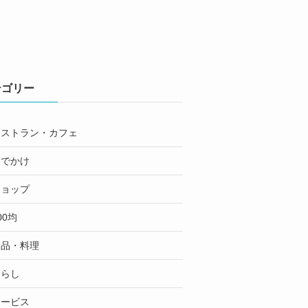
テゴリー
レストラン・カフェ
おでかけ
ショップ
00均
食品・料理
くらし
サービス