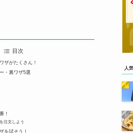
目次
ワザがたくさん！
人
ー・裏ワザ5選
番！
を注文しよう
ザを試そう！