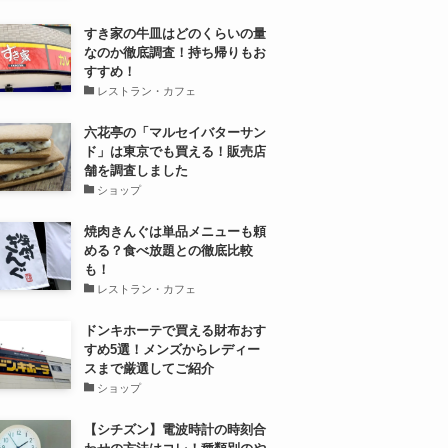
すき家の牛皿はどのくらいの量
なのか徹底調査！持ち帰りもお
すすめ！
レストラン・カフェ
六花亭の「マルセイバターサン
ド」は東京でも買える！販売店
舗を調査しました
ショップ
焼肉きんぐは単品メニューも頼
める？食べ放題との徹底比較
も！
レストラン・カフェ
ドンキホーテで買える財布おす
すめ5選！メンズからレディー
スまで厳選してご紹介
ショップ
【シチズン】電波時計の時刻合