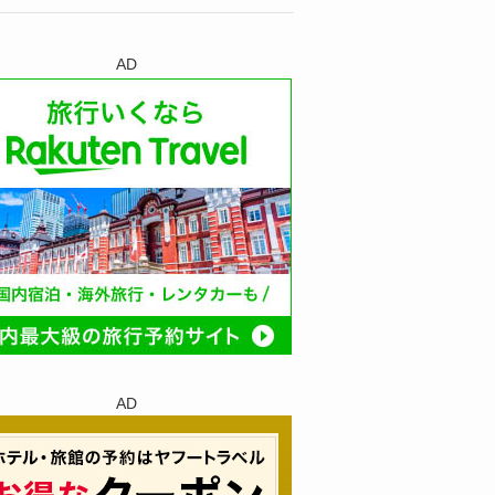
AD
AD