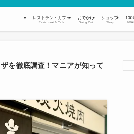
レストラン・カフェ
おでかけ
ショップ
100
Restaurant & Cafe
Going Out
Shop
100k
ワザを徹底調査！マニアが知って