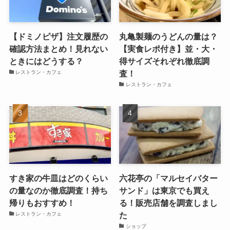
【ドミノピザ】注文履歴の
丸亀製麺のうどんの量は？
確認方法まとめ！見れない
【実食レポ付き】並・大・
ときにはどうする？
得サイズそれぞれ徹底調
査！
レストラン・カフェ
レストラン・カフェ
すき家の牛皿はどのくらい
六花亭の「マルセイバター
の量なのか徹底調査！持ち
サンド」は東京でも買え
帰りもおすすめ！
る！販売店舗を調査しまし
た
レストラン・カフェ
ショップ