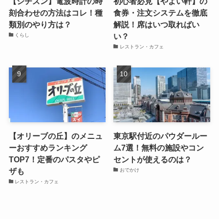
【シチズン】電波時計の時
初心者必見【やよい軒】の
刻合わせの方法はコレ！種
食券・注文システムを徹底
類別のやり方は？
解説！席はいつ取ればい
い？
くらし
レストラン・カフェ
【オリーブの丘】のメニュ
東京駅付近のパウダールー
ーおすすめランキング
ム7選！無料の施設やコン
TOP7！定番のパスタやピ
セントが使えるのは？
ザも
おでかけ
レストラン・カフェ