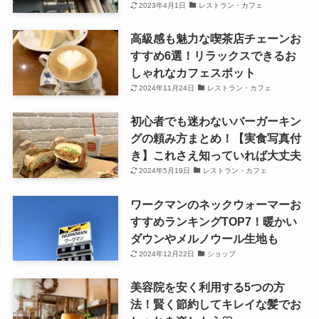
2023年4月1日
レストラン・カフェ
高級感も魅力な喫茶店チェーンお
すすめ6選！リラックスできるお
しゃれなカフェスポット
2024年11月24日
レストラン・カフェ
初心者でも迷わないバーガーキン
グの頼み方まとめ！【実食写真付
き】これさえ知っていれば大丈夫
2024年5月19日
レストラン・カフェ
ワークマンのネックウォーマーお
すすめランキングTOP7！暖かい
ダウンやメルノウール生地も
2024年12月22日
ショップ
美容院を安く利用する5つの方
法！賢く節約してキレイな髪でお