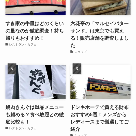
すき家の牛皿はどのくらい
六花亭の「マルセイバター
の量なのか徹底調査！持ち
サンド」は東京でも買え
帰りもおすすめ！
る！販売店舗を調査しまし
た
レストラン・カフェ
ショップ
焼肉きんぐは単品メニュー
ドンキホーテで買える財布
も頼める？食べ放題との徹
おすすめ5選！メンズから
底比較も！
レディースまで厳選してご
紹介
レストラン・カフェ
ショップ