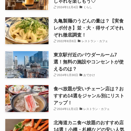
しゃれを楽しもう♡
2024年11月4日
くらし
丸亀製麺のうどんの量は？【実食
レポ付き】並・大・得サイズそれ
ぞれ徹底調査！
2022年8月6日
レストラン・カフェ
東京駅付近のパウダールーム7
選！無料の施設やコンセントが使
えるのは？
2024年1月30日
おでかけ
食べ放題が安いチェーン店は？お
すすめ14選をジャンル別にリスト
アップ！
2024年11月1日
レストラン・カフェ
北海道カニ食べ放題のおすすめ店
14選！小樽・札幌などの安い人気