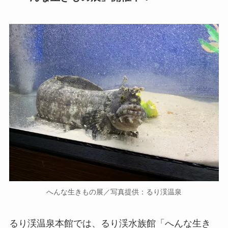
へんな生きもの展／写真提供：るり渓温泉
るり渓温泉本館では、るり渓水族館「へんな生き