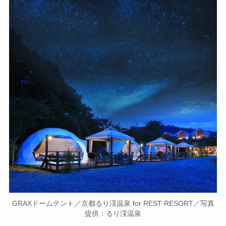
GRAXドームテント／京都るり渓温泉 for REST RESORT／写真
提供：るり渓温泉