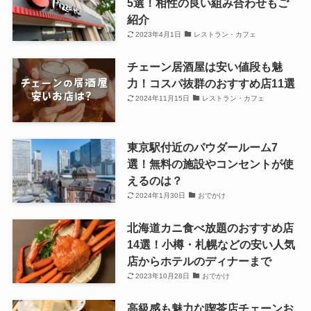
5選！相性の良い組み合わせもご
紹介
2023年4月1日
レストラン・カフェ
チェーン居酒屋は安い値段も魅
力！コスパ抜群のおすすめ店11選
2024年11月15日
レストラン・カフェ
東京駅付近のパウダールーム7
選！無料の施設やコンセントが使
えるのは？
2024年1月30日
おでかけ
北海道カニ食べ放題のおすすめ店
14選！小樽・札幌などの安い人気
店からホテルのディナーまで
2023年10月28日
おでかけ
高級感も魅力な喫茶店チェーンお