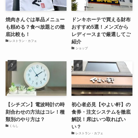
焼肉きんぐは単品メニュー
ドンキホーテで買える財布
も頼める？食べ放題との徹
おすすめ5選！メンズから
底比較も！
レディースまで厳選してご
紹介
レストラン・カフェ
ショップ
【シチズン】電波時計の時
初心者必見【やよい軒】の
刻合わせの方法はコレ！種
食券・注文システムを徹底
類別のやり方は？
解説！席はいつ取ればい
い？
くらし
レストラン・カフェ