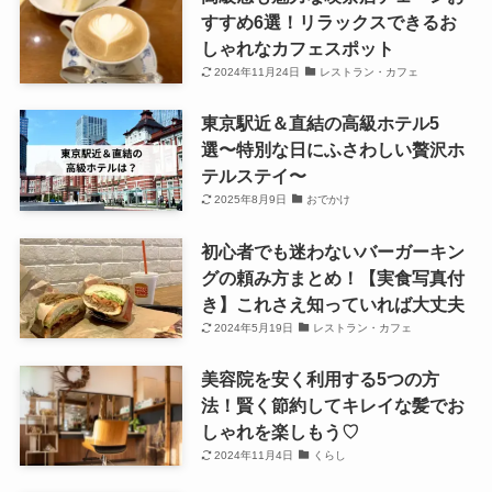
すすめ6選！リラックスできるお
しゃれなカフェスポット
2024年11月24日
レストラン・カフェ
東京駅近＆直結の高級ホテル5
選〜特別な日にふさわしい贅沢ホ
テルステイ〜
2025年8月9日
おでかけ
初心者でも迷わないバーガーキン
グの頼み方まとめ！【実食写真付
き】これさえ知っていれば大丈夫
2024年5月19日
レストラン・カフェ
美容院を安く利用する5つの方
法！賢く節約してキレイな髪でお
しゃれを楽しもう♡
2024年11月4日
くらし