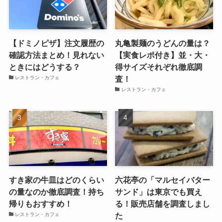
【ドミノピザ】注文履歴の
丸亀製麺のうどんの量は？
確認方法まとめ！見れない
【実食レポ付き】並・大・
ときにはどうする？
得サイズそれぞれ徹底調
査！
レストラン・カフェ
レストラン・カフェ
すき家の牛皿はどのくらい
六花亭の「マルセイバター
の量なのか徹底調査！持ち
サンド」は東京でも買え
帰りもおすすめ！
る！販売店舗を調査しまし
た
レストラン・カフェ