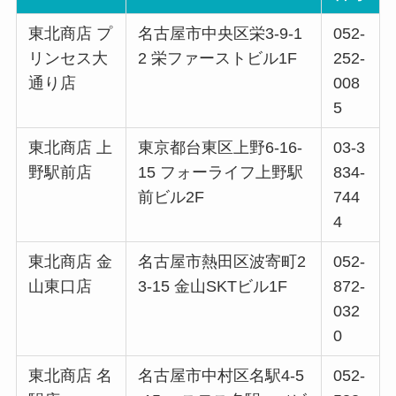
東北商店 プ
名古屋市中央区栄3-9-1
052-
リンセス大
2 栄ファーストビル1F
252-
通り店
008
5
東北商店 上
東京都台東区上野6-16-
03-3
野駅前店
15 フォーライフ上野駅
834-
前ビル2F
744
4
東北商店 金
名古屋市熱田区波寄町2
052-
山東口店
3-15 金山SKTビル1F
872-
032
0
東北商店 名
名古屋市中村区名駅4-5
052-