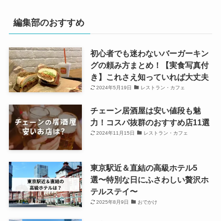
編集部のおすすめ
初心者でも迷わないバーガーキン
グの頼み方まとめ！【実食写真付
き】これさえ知っていれば大丈夫
2024年5月19日
レストラン・カフェ
チェーン居酒屋は安い値段も魅
力！コスパ抜群のおすすめ店11選
2024年11月15日
レストラン・カフェ
東京駅近＆直結の高級ホテル5
選〜特別な日にふさわしい贅沢ホ
テルステイ〜
2025年8月9日
おでかけ