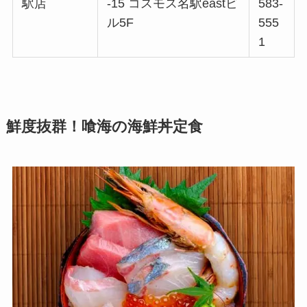
駅店
-15 コスモス名駅eastビ
583-
ル5F
555
1
鮮度抜群！喰海の海鮮丼定食