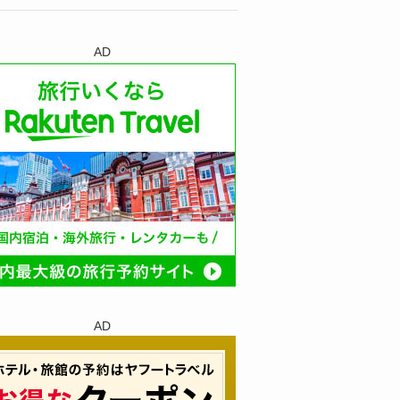
AD
AD