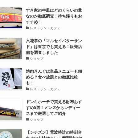
すき家の牛皿はどのくらいの量
なのか徹底調査！持ち帰りもお
すすめ！
レストラン・カフェ
六花亭の「マルセイバターサン
ド」は東京でも買える！販売店
舗を調査しました
ショップ
焼肉きんぐは単品メニューも頼
める？食べ放題との徹底比較
も！
レストラン・カフェ
ドンキホーテで買える財布おす
すめ5選！メンズからレディー
スまで厳選してご紹介
ショップ
【シチズン】電波時計の時刻合