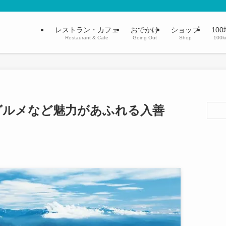
レストラン・カフェ
おでかけ
ショップ
100
Restaurant & Cafe
Going Out
Shop
100k
グルメなど魅力があふれる入善