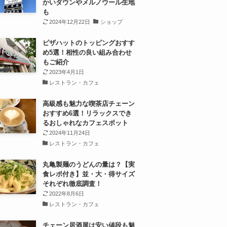
かいダウンやメルノウール生地
も
2024年12月22日
ショップ
ピザハットのトッピングおすす
め5選！相性の良い組み合わせ
もご紹介
2023年4月1日
レストラン・カフェ
高級感も魅力な喫茶店チェーン
おすすめ6選！リラックスでき
るおしゃれなカフェスポット
2024年11月24日
レストラン・カフェ
丸亀製麺のうどんの量は？【実
食レポ付き】並・大・得サイズ
それぞれ徹底調査！
2022年8月6日
レストラン・カフェ
チェーン居酒屋は安い値段も魅