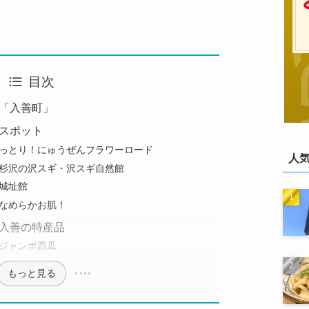
目次
「入善町」
スポット
っとり！にゅうぜんフラワーロード
人
杉沢の沢スギ・沢スギ自然館
城址館
なめらかお肌！
入善の特産品
ジャンボ西瓜
もっと見る