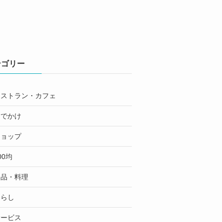
テゴリー
レストラン・カフェ
おでかけ
ショップ
00均
食品・料理
くらし
サービス