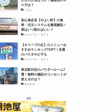
わせの方法はコレ！種類別のや
り方は？
くらし
初心者必見【やよい軒】の食
券・注文システムを徹底解説！
席はいつ取ればいい？
レストラン・カフェ
【オリーブの丘】のメニューお
すすめランキングTOP7！定番
のパスタやピザも
レストラン・カフェ
東京駅付近のパウダールーム7
選！無料の施設やコンセントが
使えるのは？
おでかけ
AD