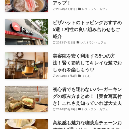
アップ！
2024年11月1日
レストラン・カフェ
ピザハットのトッピングおすすめ
5選！相性の良い組み合わせもご
紹介
2023年4月1日
レストラン・カフェ
美容院を安く利用する5つの方
法！賢く節約してキレイな髪でお
しゃれを楽しもう♡
2024年11月4日
くらし
初心者でも迷わないバーガーキン
グの頼み方まとめ！【実食写真付
き】これさえ知っていれば大丈夫
2024年5月19日
レストラン・カフェ
高級感も魅力な喫茶店チェーンお