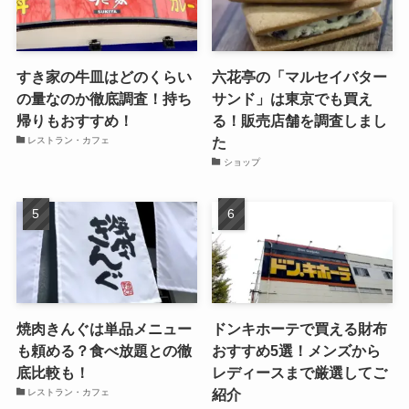
すき家の牛皿はどのくらい
六花亭の「マルセイバター
の量なのか徹底調査！持ち
サンド」は東京でも買え
帰りもおすすめ！
る！販売店舗を調査しまし
た
レストラン・カフェ
ショップ
焼肉きんぐは単品メニュー
ドンキホーテで買える財布
も頼める？食べ放題との徹
おすすめ5選！メンズから
底比較も！
レディースまで厳選してご
紹介
レストラン・カフェ