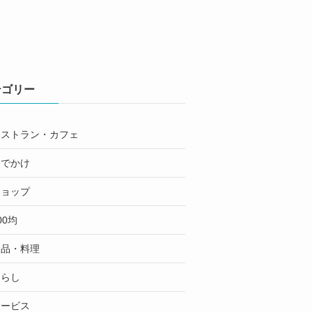
テゴリー
レストラン・カフェ
おでかけ
ショップ
00均
食品・料理
くらし
サービス