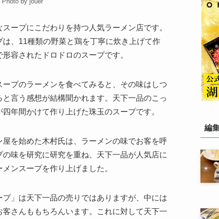
Photo by jouer
なスープにこだわりを持つ人気ラーメン店です。
は、11種類の野菜と鶏を丁寧に炊き上げて作
で形容されたドロドロのスープです。
スープのラーメンを食べてみると、その味はしつ
ると言う感想が結構聞かれます。天下一品のこっ
が四年間かけて作り上げた珠玉のスープです。
編
ン屋を始めた木村氏は、ラーメンの味でお客を呼
プの味を研究に研究を重ね、天下一品が人気店に
ーメンスープを作り上げました。
ープ」は天下一品の売りではありますが、中には
お客さんももちろんいます。これに対して天下一