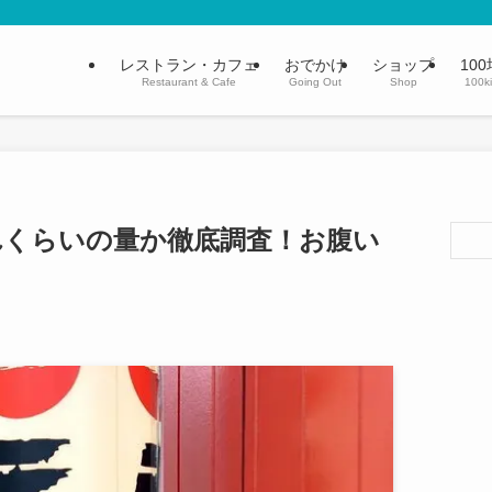
レストラン・カフェ
おでかけ
ショップ
100
Restaurant & Cafe
Going Out
Shop
100k
れくらいの量か徹底調査！お腹い