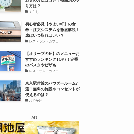
わせの方法はコレ！種類別のや
り方は？
くらし
初心者必見【やよい軒】の食
券・注文システムを徹底解説！
席はいつ取ればいい？
レストラン・カフェ
【オリーブの丘】のメニューお
すすめランキングTOP7！定番
のパスタやピザも
レストラン・カフェ
東京駅付近のパウダールーム7
選！無料の施設やコンセントが
使えるのは？
おでかけ
AD