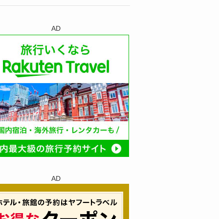
AD
AD