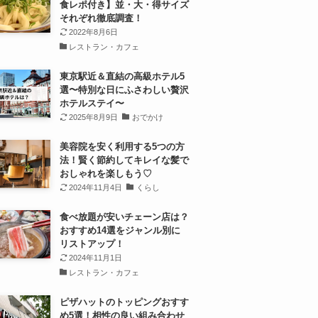
食レポ付き】並・大・得サイズ
それぞれ徹底調査！
2022年8月6日
レストラン・カフェ
東京駅近＆直結の高級ホテル5
選〜特別な日にふさわしい贅沢
ホテルステイ〜
2025年8月9日
おでかけ
美容院を安く利用する5つの方
法！賢く節約してキレイな髪で
おしゃれを楽しもう♡
2024年11月4日
くらし
食べ放題が安いチェーン店は？
おすすめ14選をジャンル別に
リストアップ！
2024年11月1日
レストラン・カフェ
ピザハットのトッピングおすす
め5選！相性の良い組み合わせ