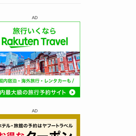
AD
AD