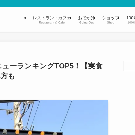
レストラン・カフェ
おでかけ
ショップ
100
Restaurant & Cafe
Going Out
Shop
100k
ューランキングTOP5！【実食
べ方も