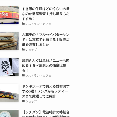
すき家の牛皿はどのくらいの量
なのか徹底調査！持ち帰りもお
すすめ！
レストラン・カフェ
六花亭の「マルセイバターサン
ド」は東京でも買える！販売店
舗を調査しました
ショップ
焼肉きんぐは単品メニューも頼
める？食べ放題との徹底比較
も！
レストラン・カフェ
ドンキホーテで買える財布おす
すめ5選！メンズからレディー
スまで厳選してご紹介
ショップ
【シチズン】電波時計の時刻合