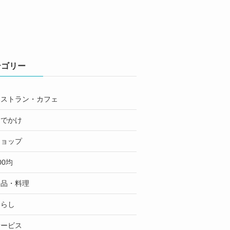
テゴリー
レストラン・カフェ
おでかけ
ショップ
00均
食品・料理
くらし
サービス