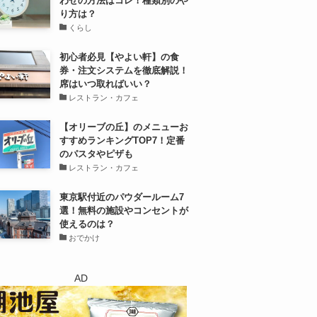
わせの方法はコレ！種類別のや
り方は？
くらし
初心者必見【やよい軒】の食
券・注文システムを徹底解説！
席はいつ取ればいい？
レストラン・カフェ
【オリーブの丘】のメニューお
すすめランキングTOP7！定番
のパスタやピザも
レストラン・カフェ
東京駅付近のパウダールーム7
選！無料の施設やコンセントが
使えるのは？
おでかけ
AD