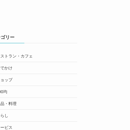
テゴリー
レストラン・カフェ
おでかけ
ショップ
00均
食品・料理
くらし
サービス