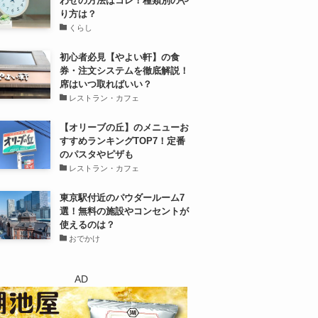
わせの方法はコレ！種類別のや
り方は？
くらし
初心者必見【やよい軒】の食
券・注文システムを徹底解説！
席はいつ取ればいい？
レストラン・カフェ
【オリーブの丘】のメニューお
すすめランキングTOP7！定番
のパスタやピザも
レストラン・カフェ
東京駅付近のパウダールーム7
選！無料の施設やコンセントが
使えるのは？
おでかけ
AD