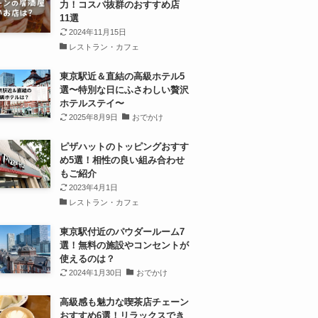
力！コスパ抜群のおすすめ店
11選
2024年11月15日
レストラン・カフェ
東京駅近＆直結の高級ホテル5
選〜特別な日にふさわしい贅沢
ホテルステイ〜
2025年8月9日
おでかけ
ピザハットのトッピングおすす
め5選！相性の良い組み合わせ
もご紹介
2023年4月1日
レストラン・カフェ
東京駅付近のパウダールーム7
選！無料の施設やコンセントが
使えるのは？
2024年1月30日
おでかけ
高級感も魅力な喫茶店チェーン
おすすめ6選！リラックスでき