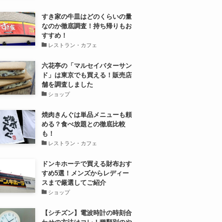
すき家の牛皿はどのくらいの量
なのか徹底調査！持ち帰りもお
すすめ！
レストラン・カフェ
六花亭の「マルセイバターサン
ド」は東京でも買える！販売店
舗を調査しました
ショップ
焼肉きんぐは単品メニューも頼
める？食べ放題との徹底比較
も！
レストラン・カフェ
ドンキホーテで買える財布おす
すめ5選！メンズからレディー
スまで厳選してご紹介
ショップ
【シチズン】電波時計の時刻合