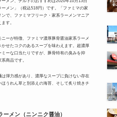
メン、チルドのおすすめは2020年10月13日
ーメン」（税込518円）です。「ファミマの家
メンで、ファミマフリーク・家系ラーメンマニア
えます。
モニーが特徴、ファミマ濃厚豚骨醤油家系ラーメ
きかせたコクのあるスープを味わえます。超濃厚
ーミーな口当たりですが、豚骨特有の臭みを抑
家系商品です。
麺は弾力感があり、濃厚なスープに負けない存在
いほうれん草と別添えの海苔、そして炙り焼きチ
ラーメン（ニンニク醤油）