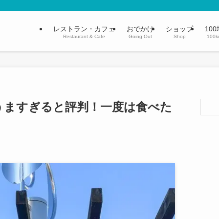
レストラン・カフェ
おでかけ
ショップ
100
Restaurant & Cafe
Going Out
Shop
100k
うますぎると評判！一度は食べた