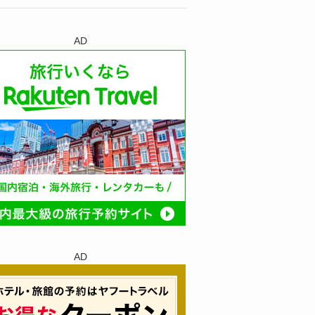
AD
AD