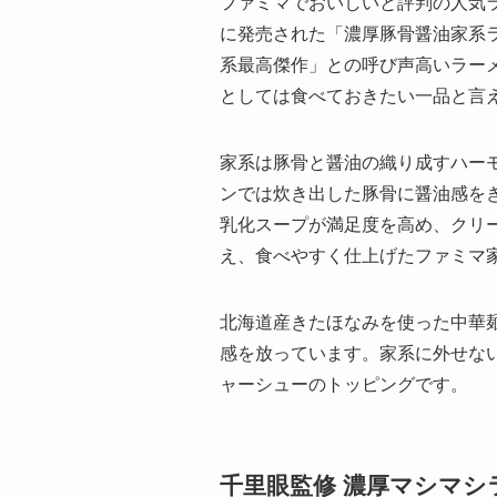
ファミマでおいしいと評判の人気ラー
に発売された「濃厚豚骨醤油家系ラ
系最高傑作」との呼び声高いラー
としては食べておきたい一品と言
家系は豚骨と醤油の織り成すハー
ンでは炊き出した豚骨に醤油感を
乳化スープが満足度を高め、クリ
え、食べやすく仕上げたファミマ
北海道産きたほなみを使った中華
感を放っています。家系に外せな
ャーシューのトッピングです。
千里眼監修 濃厚マシマシ