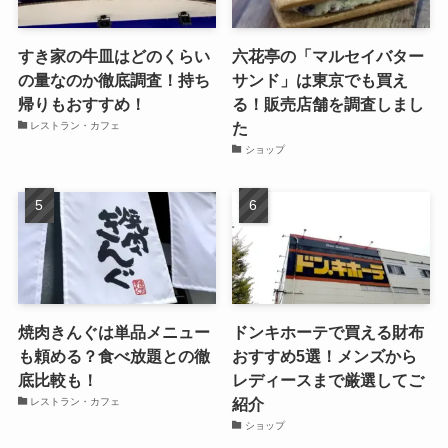
すき家の牛皿はどのくらい
六花亭の「マルセイバター
の量なのか徹底調査！持ち
サンド」は東京でも買え
帰りもおすすめ！
る！販売店舗を調査しまし
た
レストラン・カフェ
ショップ
焼肉きんぐは単品メニュー
ドンキホーテで買える財布
も頼める？食べ放題との徹
おすすめ5選！メンズから
底比較も！
レディースまで厳選してご
紹介
レストラン・カフェ
ショップ