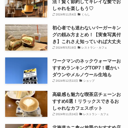
法！賢く節約してキレイな髪でお
しゃれを楽しもう♡
2024年11月4日
くらし
初心者でも迷わないバーガーキン
グの頼み方まとめ！【実食写真付
き】これさえ知っていれば大丈夫
2024年5月19日
レストラン・カフェ
ワークマンのネックウォーマーお
すすめランキングTOP7！暖かい
ダウンやメルノウール生地も
2024年12月22日
ショップ
高級感も魅力な喫茶店チェーンお
すすめ6選！リラックスできるお
しゃれなカフェスポット
2024年11月24日
レストラン・カフェ
北海道カニ食べ放題のおすすめ店