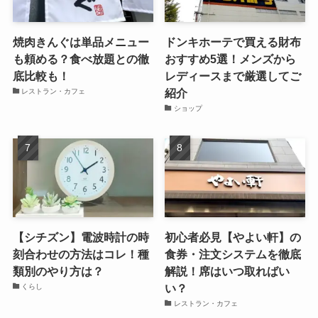
焼肉きんぐは単品メニュー
ドンキホーテで買える財布
も頼める？食べ放題との徹
おすすめ5選！メンズから
底比較も！
レディースまで厳選してご
紹介
レストラン・カフェ
ショップ
【シチズン】電波時計の時
初心者必見【やよい軒】の
刻合わせの方法はコレ！種
食券・注文システムを徹底
類別のやり方は？
解説！席はいつ取ればい
い？
くらし
レストラン・カフェ