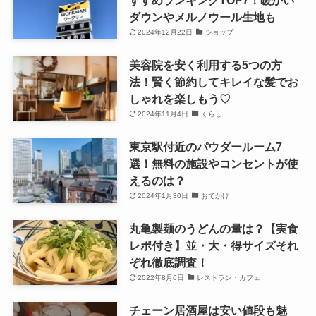
ダウンやメルノウール生地も
2024年12月22日
ショップ
美容院を安く利用する5つの方
法！賢く節約してキレイな髪でお
しゃれを楽しもう♡
2024年11月4日
くらし
東京駅付近のパウダールーム7
選！無料の施設やコンセントが使
えるのは？
2024年1月30日
おでかけ
丸亀製麺のうどんの量は？【実食
レポ付き】並・大・得サイズそれ
ぞれ徹底調査！
2022年8月6日
レストラン・カフェ
チェーン居酒屋は安い値段も魅