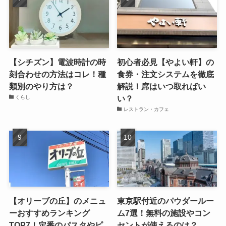
【シチズン】電波時計の時
初心者必見【やよい軒】の
刻合わせの方法はコレ！種
食券・注文システムを徹底
類別のやり方は？
解説！席はいつ取ればい
い？
くらし
レストラン・カフェ
【オリーブの丘】のメニュ
東京駅付近のパウダールー
ーおすすめランキング
ム7選！無料の施設やコン
TOP7！定番のパスタやピ
セントが使えるのは？