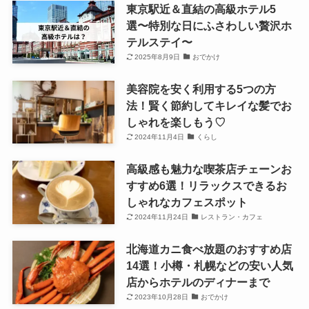
東京駅近＆直結の高級ホテル5
選〜特別な日にふさわしい贅沢ホ
テルステイ〜
2025年8月9日
おでかけ
美容院を安く利用する5つの方
法！賢く節約してキレイな髪でお
しゃれを楽しもう♡
2024年11月4日
くらし
高級感も魅力な喫茶店チェーンお
すすめ6選！リラックスできるお
しゃれなカフェスポット
2024年11月24日
レストラン・カフェ
北海道カニ食べ放題のおすすめ店
14選！小樽・札幌などの安い人気
店からホテルのディナーまで
2023年10月28日
おでかけ