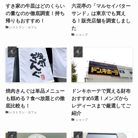
すき家の牛皿はどのくらい
六花亭の「マルセイバター
の量なのか徹底調査！持ち
サンド」は東京でも買え
帰りもおすすめ！
る！販売店舗を調査しまし
た
レストラン・カフェ
ショップ
焼肉きんぐは単品メニュー
ドンキホーテで買える財布
も頼める？食べ放題との徹
おすすめ5選！メンズから
底比較も！
レディースまで厳選してご
紹介
レストラン・カフェ
ショップ