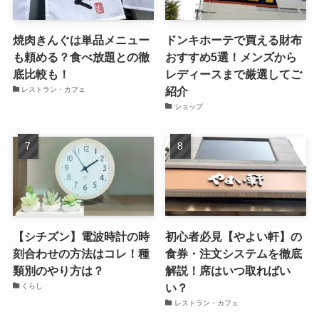
焼肉きんぐは単品メニュー
ドンキホーテで買える財布
も頼める？食べ放題との徹
おすすめ5選！メンズから
底比較も！
レディースまで厳選してご
紹介
レストラン・カフェ
ショップ
【シチズン】電波時計の時
初心者必見【やよい軒】の
刻合わせの方法はコレ！種
食券・注文システムを徹底
類別のやり方は？
解説！席はいつ取ればい
い？
くらし
レストラン・カフェ