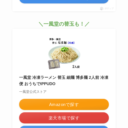
ポチップ
＼一風堂の替玉も！／
一風堂 冷凍ラーメン 替玉 細麺 博多麺 2人前 冷凍
便 おうちでIPPUDO
一風堂公式ストア
Amazonで探す
楽天市場で探す