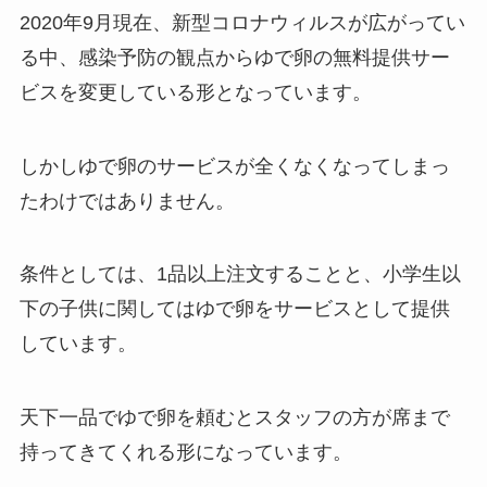
2020年9月現在、新型コロナウィルスが広がってい
る中、感染予防の観点からゆで卵の無料提供サー
ビスを変更している形となっています。
しかしゆで卵のサービスが全くなくなってしまっ
たわけではありません。
条件としては、1品以上注文することと、小学生以
下の子供に関してはゆで卵をサービスとして提供
しています。
天下一品でゆで卵を頼むとスタッフの方が席まで
持ってきてくれる形になっています。