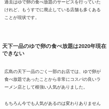
過去はゆで卵の食べ放題のサービスを行っていた
けれど、もうすでに廃止している店舗も多くある
ことが現状です。
天下一品のゆで卵の食べ放題は2020年現在
できない
広島の天下一品のごく一部のお店では、ゆで卵が
食べ放題であったことから非常にコスパの良いラ
ーメン店として根強い人気がありました。
もちろん今でも人気があるのは変わりありません