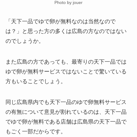
Photo by jouer
「天下一品でゆで卵が無料なのは当然なので
は？」と思った方の多くは広島の方なのではない
のでしょうか。
また広島の方であっても、最寄りの天下一品では
ゆで卵が無料サービスではないことで驚いている
方もいることでしょう。
同じ広島県内でも天下一品のゆで卵無料サービス
の有無について意見が割れているのは、天下一品
でゆで卵が無料である店舗は広島県の天下一品で
もごく一部だからです。