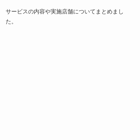
サービスの内容や実施店舗についてまとめまし
た。