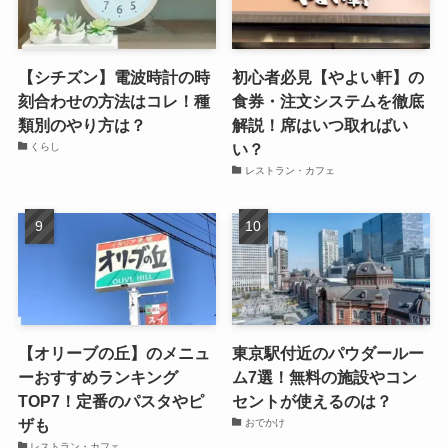
【シチズン】電波時計の時
初心者必見【やよい軒】の
刻合わせの方法はコレ！種
食券・注文システムを徹底
類別のやり方は？
解説！席はいつ取ればい
い？
くらし
レストラン・カフェ
【オリーブの丘】のメニュ
東京駅付近のパウダールー
ーおすすめランキング
ム7選！無料の施設やコン
TOP7！定番のパスタやピ
セントが使えるのは？
ザも
おでかけ
レストラン・カフェ