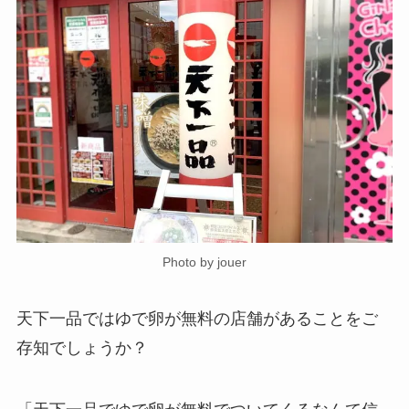
Photo by jouer
天下一品ではゆで卵が無料の店舗があることをご
存知でしょうか？