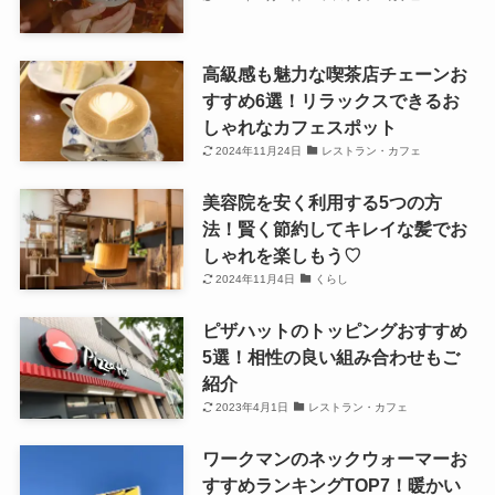
高級感も魅力な喫茶店チェーンお
すすめ6選！リラックスできるお
しゃれなカフェスポット
2024年11月24日
レストラン・カフェ
美容院を安く利用する5つの方
法！賢く節約してキレイな髪でお
しゃれを楽しもう♡
2024年11月4日
くらし
ピザハットのトッピングおすすめ
5選！相性の良い組み合わせもご
紹介
2023年4月1日
レストラン・カフェ
ワークマンのネックウォーマーお
すすめランキングTOP7！暖かい