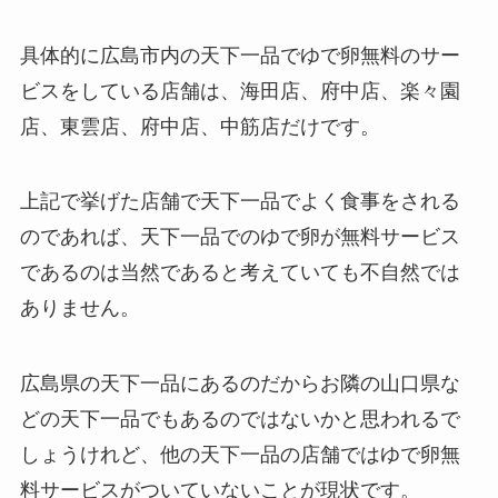
具体的に広島市内の天下一品でゆで卵無料のサー
ビスをしている店舗は、海田店、府中店、楽々園
店、東雲店、府中店、中筋店だけです。
上記で挙げた店舗で天下一品でよく食事をされる
のであれば、天下一品でのゆで卵が無料サービス
であるのは当然であると考えていても不自然では
ありません。
広島県の天下一品にあるのだからお隣の山口県な
どの天下一品でもあるのではないかと思われるで
しょうけれど、他の天下一品の店舗ではゆで卵無
料サービスがついていないことが現状です。