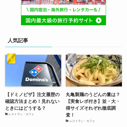
人気記事
【ドミノピザ】注文履歴の
丸亀製麺のうどんの量は？
確認方法まとめ！見れない
【実食レポ付き】並・大・
ときにはどうする？
得サイズそれぞれ徹底調
査！
レストラン・カフェ
レストラン・カフェ