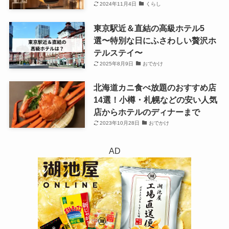
2024年11月4日
くらし
東京駅近＆直結の高級ホテル5
選〜特別な日にふさわしい贅沢ホ
テルステイ〜
2025年8月9日
おでかけ
北海道カニ食べ放題のおすすめ店
14選！小樽・札幌などの安い人気
店からホテルのディナーまで
2023年10月28日
おでかけ
AD