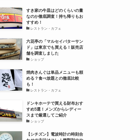
すき家の牛皿はどのくらいの量
なのか徹底調査！持ち帰りもお
すすめ！
レストラン・カフェ
六花亭の「マルセイバターサン
ド」は東京でも買える！販売店
舗を調査しました
ショップ
焼肉きんぐは単品メニューも頼
める？食べ放題との徹底比較
も！
レストラン・カフェ
ドンキホーテで買える財布おす
すめ5選！メンズからレディー
スまで厳選してご紹介
ショップ
【シチズン】電波時計の時刻合