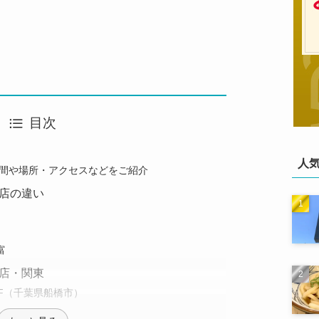
目次
人
間や場所・アクセスなどをご紹介
店の違い
富
店・関東
6F（千葉県船橋市）