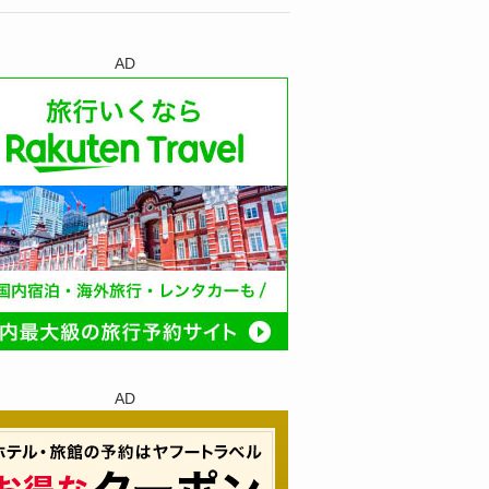
AD
AD