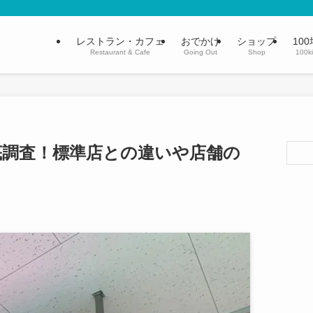
レストラン・カフェ
おでかけ
ショップ
100
Restaurant & Cafe
Going Out
Shop
100k
底調査！標準店との違いや店舗の