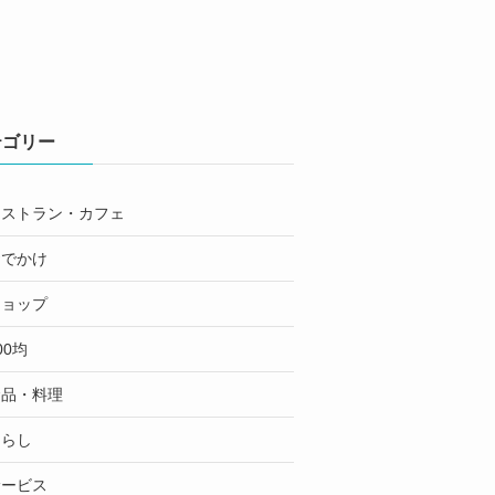
テゴリー
レストラン・カフェ
おでかけ
ショップ
00均
食品・料理
くらし
サービス