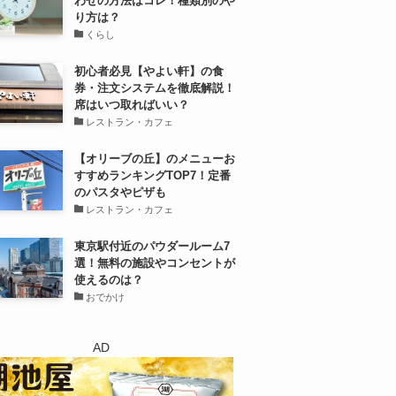
わせの方法はコレ！種類別のや
り方は？
くらし
初心者必見【やよい軒】の食
券・注文システムを徹底解説！
席はいつ取ればいい？
レストラン・カフェ
【オリーブの丘】のメニューお
すすめランキングTOP7！定番
のパスタやピザも
レストラン・カフェ
東京駅付近のパウダールーム7
選！無料の施設やコンセントが
使えるのは？
おでかけ
AD