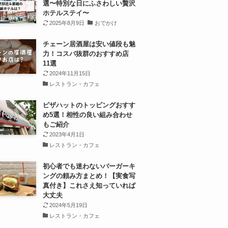
選〜特別な日にふさわしい贅沢
ホテルステイ〜
2025年8月9日
おでかけ
チェーン居酒屋は安い値段も魅
力！コスパ抜群のおすすめ店
11選
2024年11月15日
レストラン・カフェ
ピザハットのトッピングおすす
め5選！相性の良い組み合わせ
もご紹介
2023年4月1日
レストラン・カフェ
初心者でも迷わないバーガーキ
ングの頼み方まとめ！【実食写
真付き】これさえ知っていれば
大丈夫
2024年5月19日
レストラン・カフェ