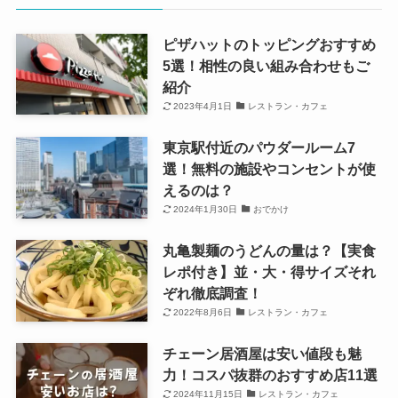
ピザハットのトッピングおすすめ
5選！相性の良い組み合わせもご
紹介
2023年4月1日
レストラン・カフェ
東京駅付近のパウダールーム7
選！無料の施設やコンセントが使
えるのは？
2024年1月30日
おでかけ
丸亀製麺のうどんの量は？【実食
レポ付き】並・大・得サイズそれ
ぞれ徹底調査！
2022年8月6日
レストラン・カフェ
チェーン居酒屋は安い値段も魅
力！コスパ抜群のおすすめ店11選
2024年11月15日
レストラン・カフェ